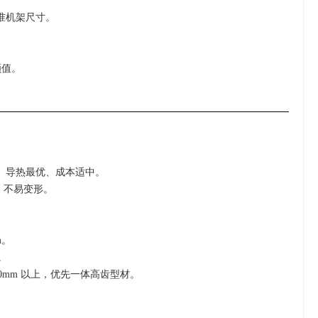
标准机架尺寸。
颜值。
型、导热最优、成本适中。
，不易变形。
m。
m。
 200mm 以上，优先一体高齿型材。