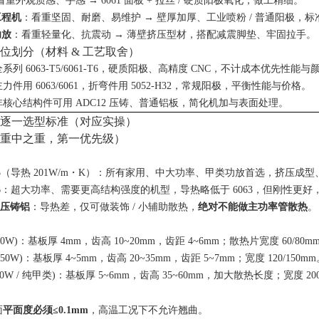
看重外观质感、手感 → 6061 面板 + 拉丝 / 硬质阳极氧化，做工精细。
工程机
：看重坚固、耐磨、易维护 → 壁厚加厚、工业喷粉 / 普通阳极，
功放
：看重轻量化、抗震动 → 薄壁挤压型材，搭配减震脚垫、牢固拉手。
档位划分（材料 & 工艺取舍）
系列 6063-T5/6061-T6，硬质阳极、高精度 CNC，不计成本优先性能与
力件用 6063/6061，折弯件用 5052-H32，常规阳极，平衡性能与价格。
非核心结构件可用 ADC12 压铸、普通铝板，简化机加与表面处理。
逐一选型标准（对应实操）
片（重中之重，第一优先级）
5
（导热 201W/m・K）：所有家用、中大功率、甲类功放首选，挤压成
6
：超大功率、需要更高结构强度的机型，导热略低于 6063，但刚性更好
2 压铸铝
：导热差，仅可做装饰 / 小辅助散热，
绝对不能做主功率管散热
。
50W)：基板厚 4mm，齿高 10~20mm，齿距 4~6mm；散热片宽度 60/80m
150W)：基板厚 4~5mm，齿高 20~35mm，齿距 5~7mm；宽度 120/150m
50W / 纯甲类)：基板厚 5~6mm，齿高 35~60mm，加大散热长度；宽度
面
平面度必须≤0.1mm
，高温工况下不允许翘曲。