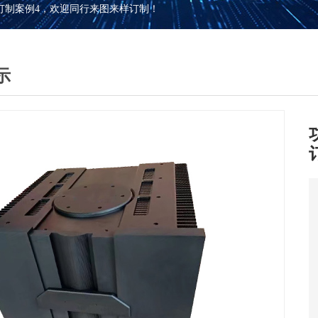
订制案例4，欢迎同行来图来样订制！
示