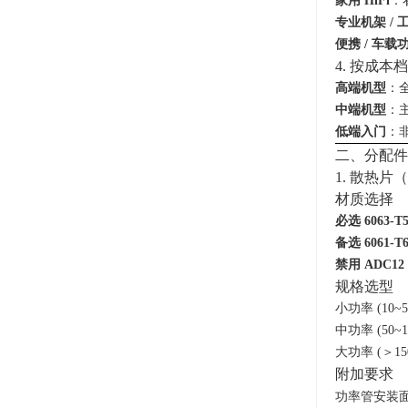
家用 HiFi
：
专业机架 / 
便携 / 车载
4. 按成本
高端机型
：全
中端机型
：主
低端入门
：
二、分配件
1. 散热
材质选择
必选 6063-T
备选 6061-T
禁用 ADC1
规格选型
小功率 (10~
中功率 (50~
大功率 (＞1
附加要求
功率管安装