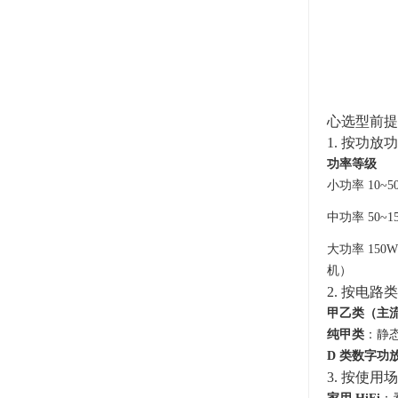
心选型前提
1. 按功
功率等级
小功率 10
中功率 50
大功率 150
机）
2. 按电路
甲乙类（主
纯甲类
：静
D 类数字功
3. 按使