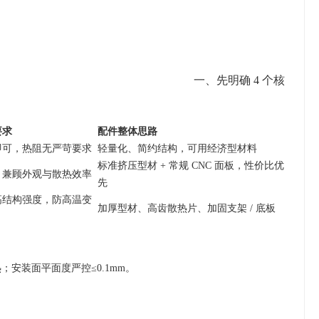
一、先明确 4 个核
要求
配件整体思路
即可，热阻无严苛要求
轻量化、简约结构，可用经济型材料
标准挤压型材 + 常规 CNC 面板，性价比优
，兼顾外观与散热效率
先
高结构强度，防高温变
加厚型材、高齿散热片、加固支架 / 底板
；安装面平面度严控≤0.1mm。