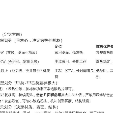
（定大方向）
放功率划分（最核心，决定散热件规格）
定位
散热优先
~50W（前级、桌面小功放）
家用桌面、低发热
常规散热
~150W（合并机、家用后级）
主流家用、长期工作
散热稳定
W 以上（纯后级、专业舞台 / 机架
工程、KTV、长时间满负
低熱阻、
荷
形
类型划分（甲类 / 甲乙类差异极大）
流）
：发热中等，按标称功率正常选散热片即可。
态功耗极高、持续高温，
散热片面积必须加大 1.5~2 倍
，严禁用压铸铝散热
放
：发热最低，可缩小散热规格，机箱侧重屏蔽、结构强度。
用场景划分（决定材质、表面、结构）