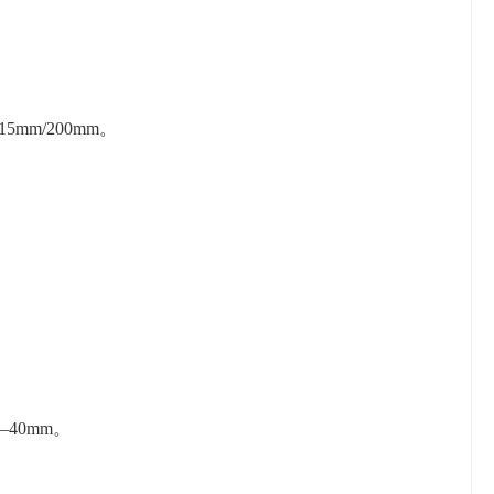
5mm/200mm。
–40mm。