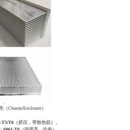
壳（Chassis/Enclosure）
‑T5/T6
（挤压，带散热筋）。
板：
6061‑T6
（强度高，抗振）。