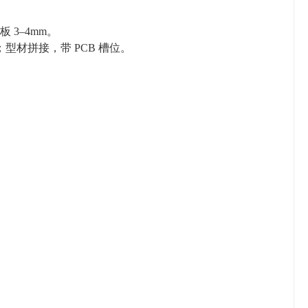
底板 3–4mm。
2U）；型材拼接，带 PCB 槽位。