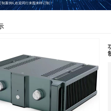
订制案例6,欢迎同行来图来样订制！
示