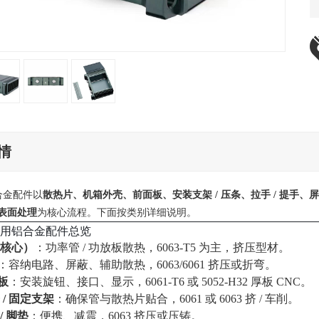
情
合金配件以
散热片、机箱外壳、前面板、安装支架 / 压条、拉手 / 提手、
+ 表面处理
为核心流程。下面按类别详细说明。
用铝合金配件总览
核心）
：功率管 / 功放板散热，6063‑T5 为主，挤压型材。
：容纳电路、屏蔽、辅助散热，6063/6061 挤压或折弯。
背板
：安装旋钮、接口、显示，6061‑T6 或 5052‑H32 厚板 CNC。
/ 固定支架
：确保管与散热片贴合，6061 或 6063 挤 / 车削。
/ 脚垫
：便携、减震，6063 挤压或压铸。