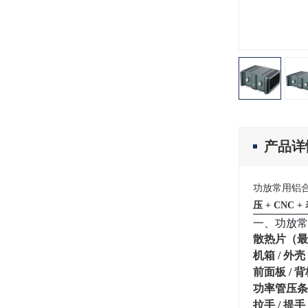
产品详
功放常用铝
压 + CNC 
一、功放常
散热片（最
机箱 / 外壳
前面板 / 
功率管压条 
拉手 / 提手 