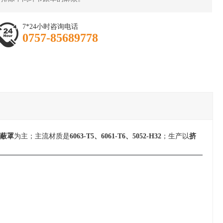
7*24小时咨询电话
0757-85689778
屏蔽罩
为主；主流材质是
6063‑T5、6061‑T6、5052‑H32
；生产以
挤