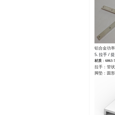
铝合金功率
5. 拉手 / 
材质
：
606
拉手：管状直
脚垫：圆形 