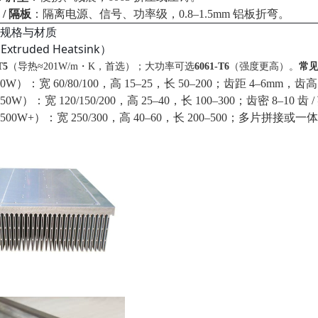
/ 隔板
：隔离电源、信号、功率级，0.8–1.5mm 铝板折弯。
规格与材质
xtruded Heatsink）
T5
（导热≈201W/m・K，首选）；大功率可选
6061‑T6
（强度更高）。
常见
0W）：宽 60/80/100，高 15–25，长 50–200；齿距 4–6mm，齿高
0W）：宽 120/150/200，高 25–40，长 100–300；齿密 8–10 齿 
500W+）：宽 250/300，高 40–60，长 200–500；多片拼接或