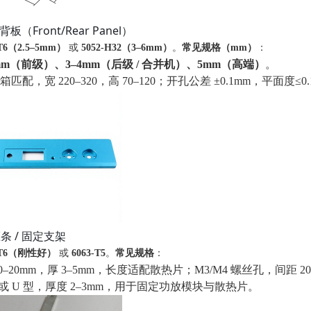
 背板（Front/Rear Panel）
‑T6（2.5–5mm）
或
5052‑H32（3–6mm）
。
常见规格（mm）
：
5mm（前级）、3–4mm（后级 / 合并机）、5mm（高端）
。
配，宽 220–320，高 70–120；开孔公差 ±0.1mm，平面度≤0.1
压条 / 固定支架
1‑T6（刚性好）
或
6063‑T5
。
常见规格
：
0–20mm，厚 3–5mm，长度适配散热片；M3/M4 螺丝孔，间距 20
或 U 型，厚度 2–3mm，用于固定功放模块与散热片。